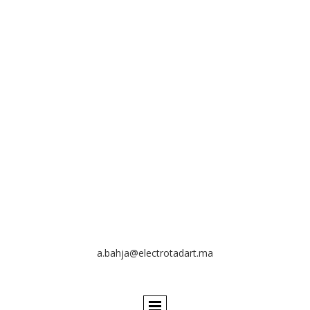
a.bahja@electrotadart.ma